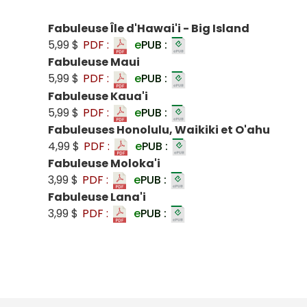
Fabuleuse Île d'Hawai'i - Big Island
5,99 $
PDF :
e
PUB :
Fabuleuse Maui
5,99 $
PDF :
e
PUB :
Fabuleuse Kaua'i
5,99 $
PDF :
e
PUB :
Fabuleuses Honolulu, Waikiki et O'ahu
4,99 $
PDF :
e
PUB :
Fabuleuse Moloka'i
3,99 $
PDF :
e
PUB :
Fabuleuse Lana'i
3,99 $
PDF :
e
PUB :