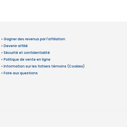
»
Gagner des revenus par l'affiliation
»
Devenir affilié
»
Sécurité et confidentialité
»
Politique de vente en ligne
»
Information sur les fichiers témoins (Cookies)
»
Foire aux questions