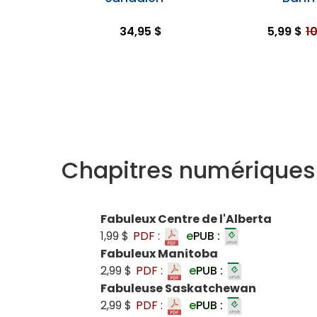
34,95 $
5,99 $
10
Chapitres numériques
Fabuleux Centre de l'Alberta
1,99 $
PDF :
e
PUB :
Fabuleux Manitoba
2,99 $
PDF :
e
PUB :
Fabuleuse Saskatchewan
2,99 $
PDF :
e
PUB :