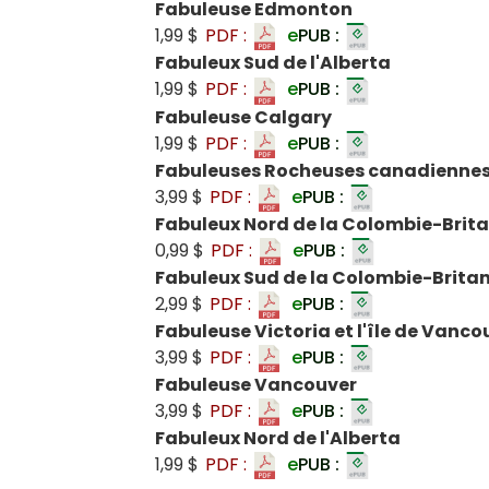
Fabuleuse Edmonton
1,99 $
PDF :
e
PUB :
Fabuleux Sud de l'Alberta
1,99 $
PDF :
e
PUB :
Fabuleuse Calgary
1,99 $
PDF :
e
PUB :
Fabuleuses Rocheuses canadienne
3,99 $
PDF :
e
PUB :
Fabuleux Nord de la Colombie-Brit
0,99 $
PDF :
e
PUB :
Fabuleux Sud de la Colombie-Brita
2,99 $
PDF :
e
PUB :
Fabuleuse Victoria et l'île de Vanco
3,99 $
PDF :
e
PUB :
Fabuleuse Vancouver
3,99 $
PDF :
e
PUB :
Fabuleux Nord de l'Alberta
1,99 $
PDF :
e
PUB :