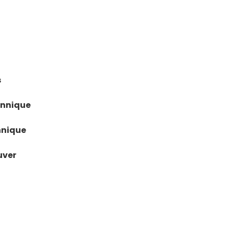
s
annique
nnique
uver