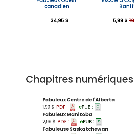
Fabuleux Ouest
Escale à Cal
canadien
Banff
34,95 $
5,99 $
10
Chapitres numériques
Fabuleux Centre de l'Alberta
1,99 $
PDF :
e
PUB :
Fabuleux Manitoba
2,99 $
PDF :
e
PUB :
Fabuleuse Saskatchewan