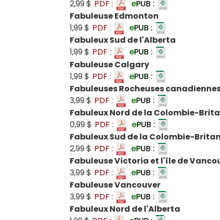
2,99 $
PDF :
e
PUB :
Fabuleuse Edmonton
1,99 $
PDF :
e
PUB :
Fabuleux Sud de l'Alberta
1,99 $
PDF :
e
PUB :
Fabuleuse Calgary
1,99 $
PDF :
e
PUB :
Fabuleuses Rocheuses canadienne
3,99 $
PDF :
e
PUB :
Fabuleux Nord de la Colombie-Brit
0,99 $
PDF :
e
PUB :
Fabuleux Sud de la Colombie-Brita
2,99 $
PDF :
e
PUB :
Fabuleuse Victoria et l'île de Vanco
3,99 $
PDF :
e
PUB :
Fabuleuse Vancouver
3,99 $
PDF :
e
PUB :
Fabuleux Nord de l'Alberta