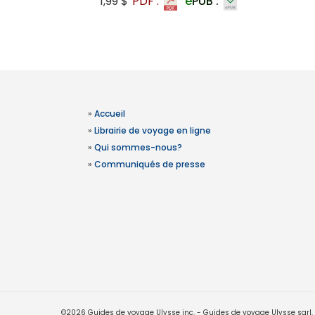
1,99 $
PDF :
e
PUB :
»
Accueil
»
Librairie de voyage en ligne
»
Qui sommes-nous?
»
Communiqués de presse
©2026 Guides de voyage Ulysse inc. - Guides de voyage Ulysse sarl. Le