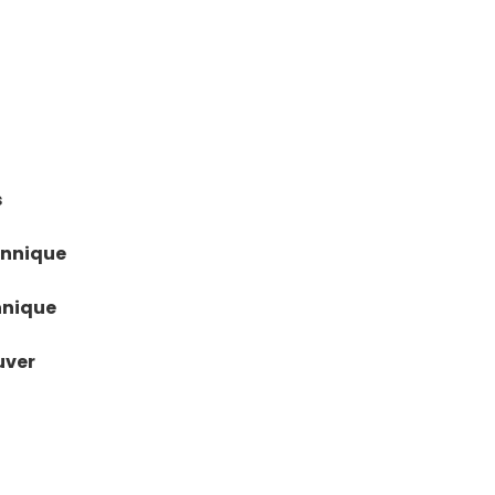
s
annique
nnique
uver