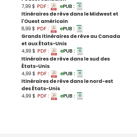
7,99 $
PDF :
e
PUB :
Itinéraires de rêve dans le Midwest et
l'Ouest américain
8,99 $
PDF :
e
PUB :
Grands itinéraires de rêve au Canada
et aux États-Unis
4,99 $
PDF :
e
PUB :
Itinéraires de rêve dans le sud des
États-Unis
4,99 $
PDF :
e
PUB :
Itinéraires de rêve dans le nord-est
des États-Unis
4,99 $
PDF :
e
PUB :