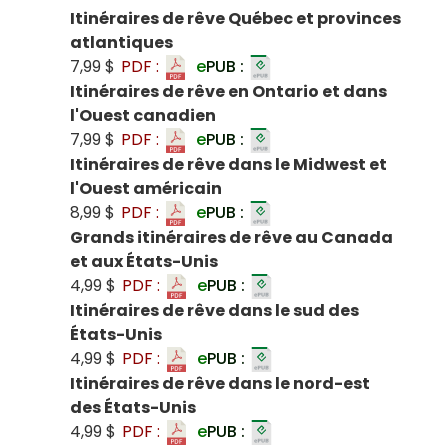
Itinéraires de rêve Québec et provinces
atlantiques
7,99 $
PDF :
e
PUB :
Itinéraires de rêve en Ontario et dans
l'Ouest canadien
7,99 $
PDF :
e
PUB :
Itinéraires de rêve dans le Midwest et
l'Ouest américain
8,99 $
PDF :
e
PUB :
Grands itinéraires de rêve au Canada
et aux États-Unis
4,99 $
PDF :
e
PUB :
Itinéraires de rêve dans le sud des
États-Unis
4,99 $
PDF :
e
PUB :
Itinéraires de rêve dans le nord-est
des États-Unis
4,99 $
PDF :
e
PUB :