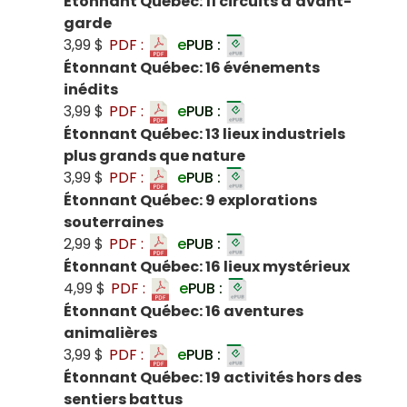
Étonnant Québec: 11 circuits d'avant-
garde
3,99 $
PDF :
e
PUB :
Étonnant Québec: 16 événements
inédits
3,99 $
PDF :
e
PUB :
Étonnant Québec: 13 lieux industriels
plus grands que nature
3,99 $
PDF :
e
PUB :
Étonnant Québec: 9 explorations
souterraines
2,99 $
PDF :
e
PUB :
Étonnant Québec: 16 lieux mystérieux
4,99 $
PDF :
e
PUB :
Étonnant Québec: 16 aventures
animalières
3,99 $
PDF :
e
PUB :
Étonnant Québec: 19 activités hors des
sentiers battus