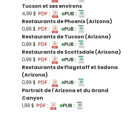
Tucson et ses environs
4,99 $
PDF :
e
PUB :
Restaurants de Phoenix (Arizona)
0,99 $
PDF :
e
PUB :
Restaurants de Tucson (Arizona)
0,99 $
PDF :
e
PUB :
Restaurants de Scottsdale (Arizona)
0,99 $
PDF :
e
PUB :
Restaurants de Flagstaff et Sedona
(Arizona)
0,99 $
PDF :
e
PUB :
Portrait de l'Arizona et du Grand
Canyon
1,99 $
PDF :
e
PUB :