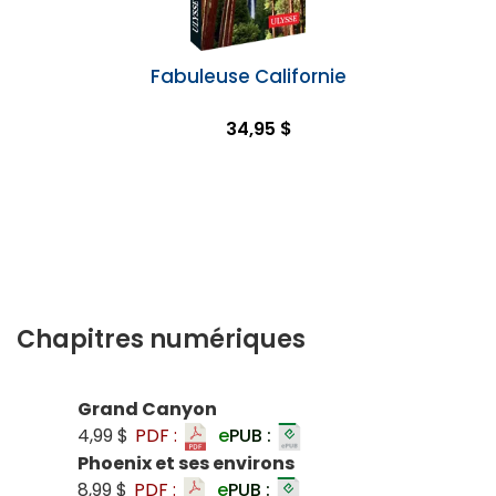
Fabuleuse Californie
34,95 $
Chapitres numériques
Grand Canyon
4,99 $
PDF :
e
PUB :
Phoenix et ses environs
8,99 $
PDF :
e
PUB :