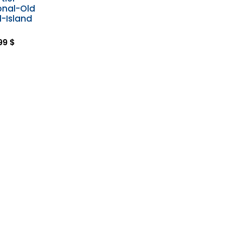
onal-Old
-Island
99 $