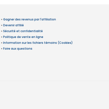
»
Gagner des revenus par l'affiliation
»
Devenir affilié
»
Sécurité et confidentialité
»
Politique de vente en ligne
»
Information sur les fichiers témoins (Cookies)
»
Foire aux questions