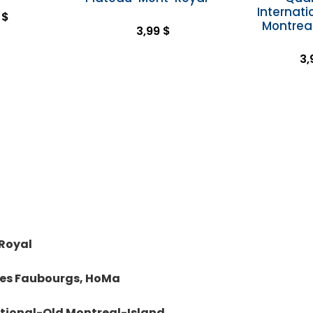
Internati
 $
Montreal
3,99 $
3,
Royal
 les Faubourgs, HoMa
ational-Old Montreal-Island