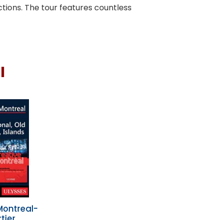
ctions. The tour features countless
I
Montreal-
tier