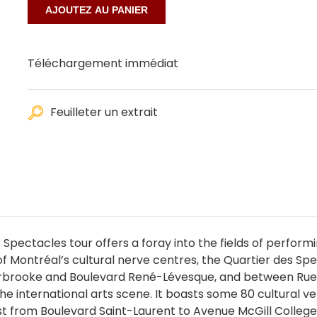
Téléchargement immédiat
Feuilleter un extrait
pectacles tour offers a foray into the fields of performing
 of Montréal’s cultural nerve centres, the Quartier des S
brooke and Boulevard René-Lévesque, and between Rue S
he international arts scene. It boasts some 80 cultural v
est from Boulevard Saint-Laurent to Avenue McGill Colleg