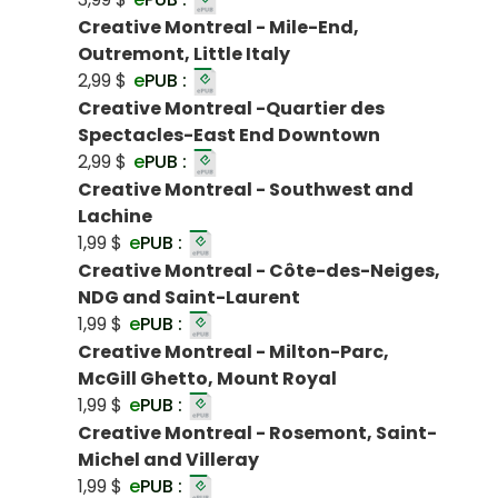
Creative Montreal - Mile-End,
Outremont, Little Italy
2,99 $
e
PUB :
Creative Montreal -Quartier des
Spectacles-East End Downtown
2,99 $
e
PUB :
Creative Montreal - Southwest and
Lachine
1,99 $
e
PUB :
Creative Montreal - Côte-des-Neiges,
NDG and Saint-Laurent
1,99 $
e
PUB :
Creative Montreal - Milton-Parc,
McGill Ghetto, Mount Royal
1,99 $
e
PUB :
Creative Montreal - Rosemont, Saint-
Michel and Villeray
1,99 $
e
PUB :