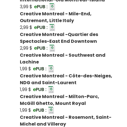
3,99 $
e
PUB :
Creative Montreal - Mile-End,
Outremont, Little Italy
2,99 $
e
PUB :
Creative Montreal -Quartier des
Spectacles-East End Downtown
2,99 $
e
PUB :
Creative Montreal - Southwest and
Lachine
1,99 $
e
PUB :
Creative Montreal - Côte-des-Neiges,
NDG and Saint-Laurent
1,99 $
e
PUB :
Creative Montreal - Milton-Parc,
McGill Ghetto, Mount Royal
1,99 $
e
PUB :
Creative Montreal - Rosemont, Saint-
Michel and Villeray