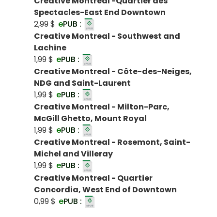
Creative Montreal -Quartier des
Spectacles-East End Downtown
2,99 $
e
PUB :
Creative Montreal - Southwest and
Lachine
1,99 $
e
PUB :
Creative Montreal - Côte-des-Neiges,
NDG and Saint-Laurent
1,99 $
e
PUB :
Creative Montreal - Milton-Parc,
McGill Ghetto, Mount Royal
1,99 $
e
PUB :
Creative Montreal - Rosemont, Saint-
Michel and Villeray
1,99 $
e
PUB :
Creative Montreal - Quartier
Concordia, West End of Downtown
0,99 $
e
PUB :