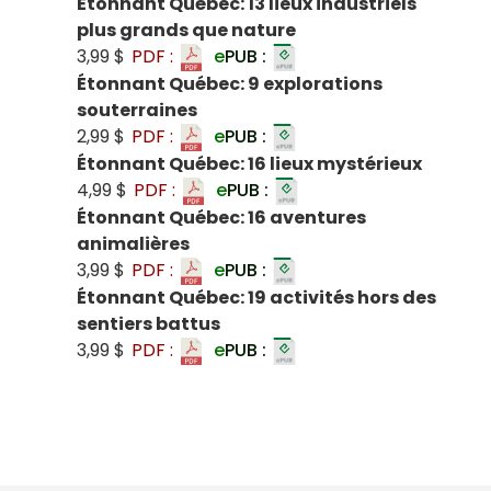
Étonnant Québec: 13 lieux industriels
plus grands que nature
3,99 $
PDF :
e
PUB :
Étonnant Québec: 9 explorations
souterraines
2,99 $
PDF :
e
PUB :
Étonnant Québec: 16 lieux mystérieux
4,99 $
PDF :
e
PUB :
Étonnant Québec: 16 aventures
animalières
3,99 $
PDF :
e
PUB :
Étonnant Québec: 19 activités hors des
sentiers battus
3,99 $
PDF :
e
PUB :