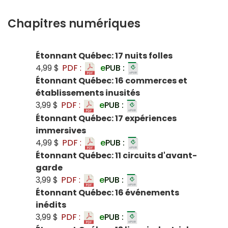
Chapitres numériques
Étonnant Québec: 17 nuits folles
4,99 $
PDF :
e
PUB :
Étonnant Québec: 16 commerces et
établissements inusités
3,99 $
PDF :
e
PUB :
Étonnant Québec: 17 expériences
immersives
4,99 $
PDF :
e
PUB :
Étonnant Québec: 11 circuits d'avant-
garde
3,99 $
PDF :
e
PUB :
Étonnant Québec: 16 événements
inédits
3,99 $
PDF :
e
PUB :