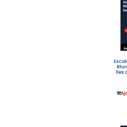
Escal
Rhod
îles
Aj