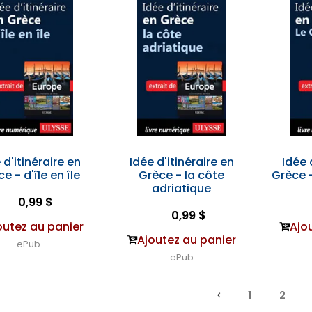
 d'itinéraire en
Idée d'itinéraire en
Idée 
e - d'île en île
Grèce - la côte
Grèce 
adriatique
0,99 $
0,99 $
outez au panier
Ajo
Ajoutez au panier
ePub
ePub
1
2