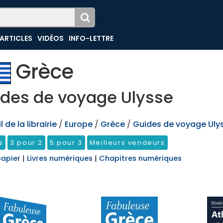
ARTICLES
VIDÉOS
INFO-LETTRE
Grèce
des de voyage Ulysse
 de la librairie
/
Europe
/
Grèce
/
Guides de voyage Uly
s
3 pour 2
5 pour 3
Meilleurs vendeurs
papier
|
Livres numériques
|
Chapitres numériques