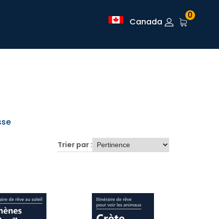
0
Canada
sse
Trier par :