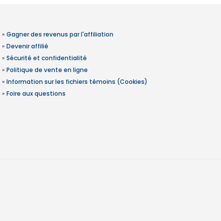
»
Gagner des revenus par l'affiliation
»
Devenir affilié
»
Sécurité et confidentialité
»
Politique de vente en ligne
»
Information sur les fichiers témoins (Cookies)
»
Foire aux questions