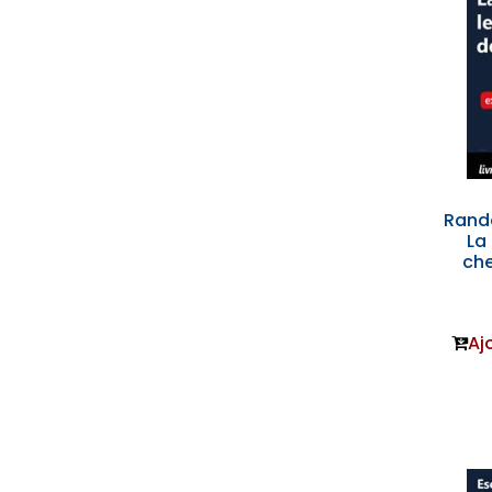
Rand
La 
ch
Aj