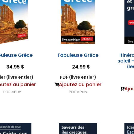
buleuse Grèce
Fabuleuse Grèce
Itinér
soleil 
îl
34,95 $
24,99 $
er (livre entier)
PDF (livre entier)
outez au panier
Ajoutez au panier
Ajo
PDF
ePub
PDF
ePub