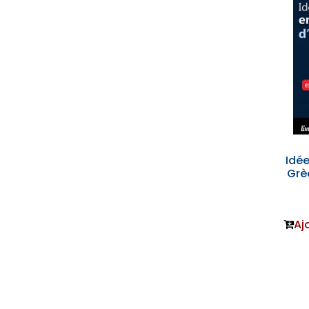
Idée
Grèc
Aj