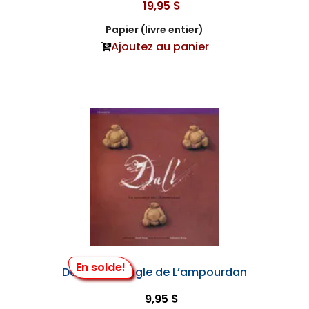
19,95 $
Papier (livre entier)
Ajoutez au panier
En solde!
Dali - le Triangle de L’ampourdan
9,95 $