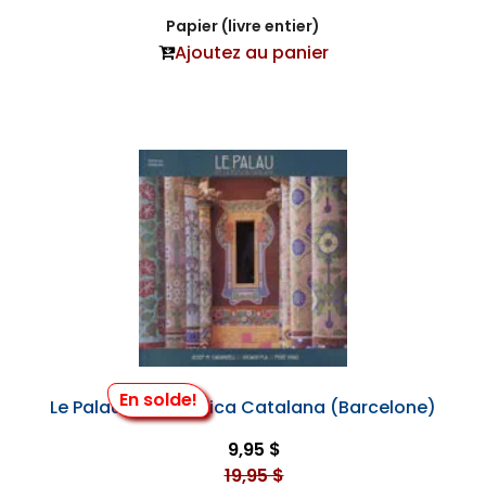
Papier (livre entier)
Ajoutez au panier
En solde!
Le Palau de la Música Catalana (Barcelone)
9,95 $
19,95 $