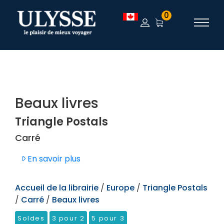
TEST
0
Beaux livres
Triangle Postals
Carré
En savoir plus
Accueil de la librairie
/
Europe
/
Triangle Postals
/
Carré
/
Beaux livres
Soldes
3 pour 2
5 pour 3