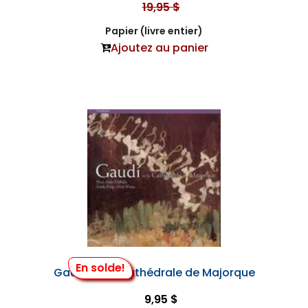
19,95 $
Papier (livre entier)
Ajoutez au panier
En solde!
Gaudí et la Cathédrale de Majorque
9,95 $