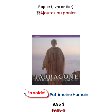
Papier (livre entier)
Ajoutez au panier
En solde!
Tarragone - Patrimoine Humain
9,95 $
19,95 $