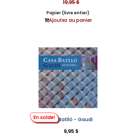
19,95 $
Papier (livre entier)
Ajoutez au panier
En solde!
Casa Batlló - Gaudi
9,95 $