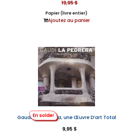
19,95 $
Papier (livre entier)
Ajoutez au panier
En solde!
Gaudi - la Pedrera, une Œuvre D’art Total
9,95 $