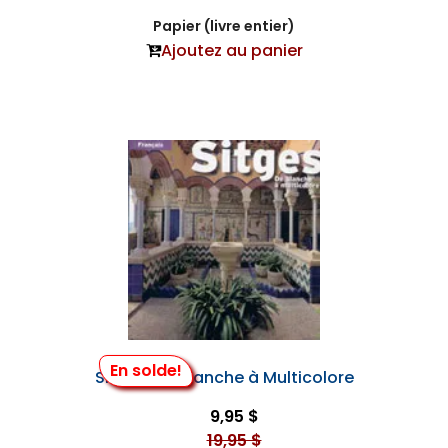
Papier (livre entier)
Ajoutez au panier
En solde!
Sitges, de Blanche à Multicolore
9,95 $
19,95 $