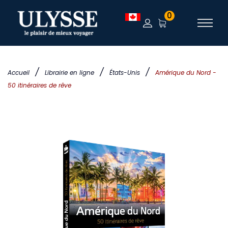
0
/
/
/
Accueil
Librairie en ligne
États-Unis
Amérique du Nord -
50 itinéraires de rêve