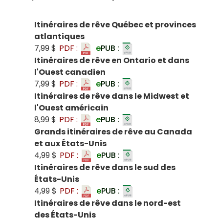
Itinéraires de rêve Québec et provinces
atlantiques
7,99 $
PDF :
e
PUB :
Itinéraires de rêve en Ontario et dans
l'Ouest canadien
7,99 $
PDF :
e
PUB :
Itinéraires de rêve dans le Midwest et
l'Ouest américain
8,99 $
PDF :
e
PUB :
Grands itinéraires de rêve au Canada
et aux États-Unis
4,99 $
PDF :
e
PUB :
Itinéraires de rêve dans le sud des
États-Unis
4,99 $
PDF :
e
PUB :
Itinéraires de rêve dans le nord-est
des États-Unis