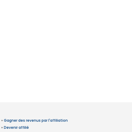
»
Gagner des revenus par l'affiliation
»
Devenir affilié