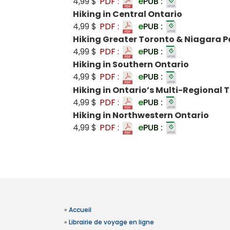
4,99 $
PDF :
e
PUB :
Hiking in Central Ontario
4,99 $
PDF :
e
PUB :
Hiking Greater Toronto & Niagara P
4,99 $
PDF :
e
PUB :
Hiking in Southern Ontario
4,99 $
PDF :
e
PUB :
Hiking in Ontario’s Multi-Regional T
4,99 $
PDF :
e
PUB :
Hiking in Northwestern Ontario
4,99 $
PDF :
e
PUB :
»
Accueil
»
Librairie de voyage en ligne